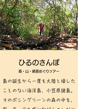
ひるのさんぽ
​森・山・絶景めぐりツアー
​島の誕生から一度も大陸と接した
ことのない海洋島、小笠原諸島。
そのボニングリーンの森の中を、